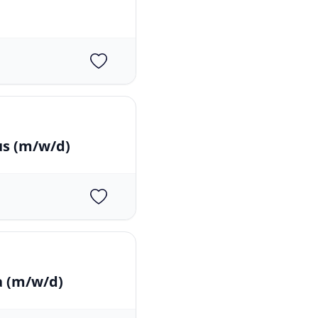
us
(m/w/d)
a
(m/w/d)