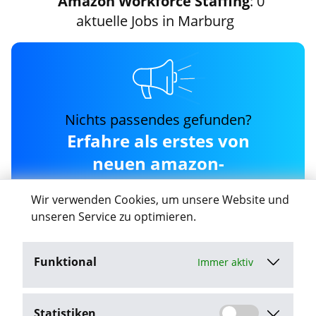
Amazon Workforce Staffing
: 0
aktuelle Jobs in Marburg
Nichts passendes gefunden?
Erfahre als erstes von
neuen amazon-
workforce-staffing Jobs in
Wir verwenden Cookies, um unsere Website und
Marburg
unseren Service zu optimieren.
Funktional
Immer aktiv
Job-Agent aktivieren
Statistiken